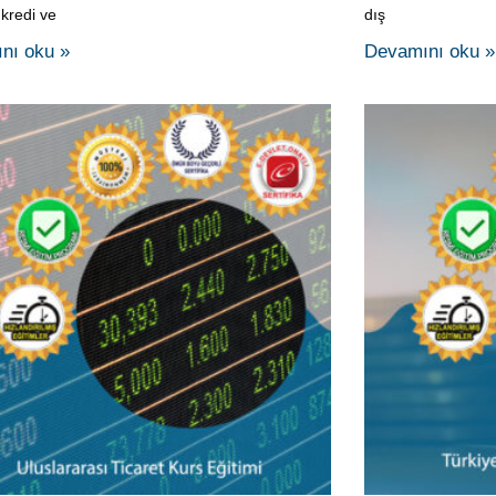
rarası Ticaret Kurs Eğitimi
Türkiye Ekonom
rası ticaret, kambiyo ve gümrük konularında
Ekonomide kullanıl
gi, kullanılan belgeleri, kullanılan terimleri, bu
Türkiye Ekonomis
 mevzuat hakkında bilgi edinmeleri, karşılaşılan
kadar olan süreçte
leri ortaya koyma ve çözüm arama
ve Türkiye’deki ekon
etmeleri, Sanayini