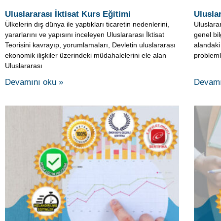
Devamını oku »
Devamı
Sermaye Piyasası Ve Finansal Kurumlar
Maliye