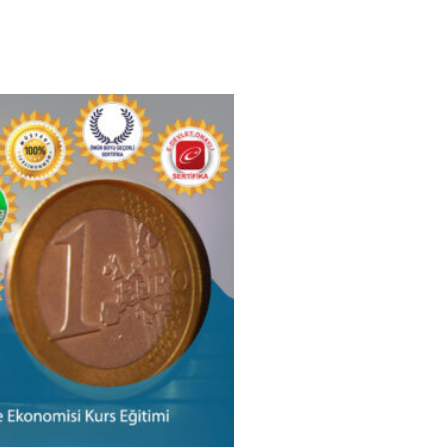
isi Kurs Eğitimi
an temel kavramları tanımaları,
inin, Osmanlı döneminden günümüze
ki gelişimini kavramaları, Dünyadaki
ominin temel işleyiş ilkelerini ayırt
n