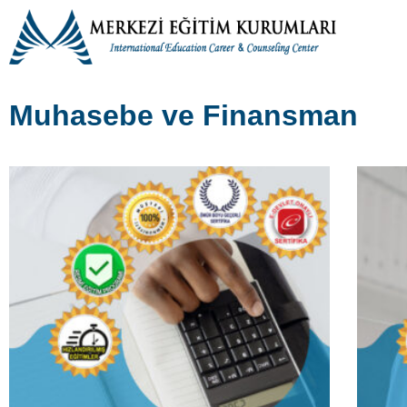
Temel Muhasebe Elemanı Eğitim Kursu
Ön Muh
Temel Muhasebe Elemanı; Büro işleri yapan,
Ön Muha