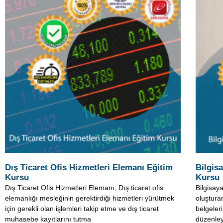
Dış Ticaret Ofis Hizmetleri Elemanı Eğitim
Bilgis
Kursu
Kursu
Dış Ticaret Ofis Hizmetleri Elemanı; Dış ticaret ofis
Bilgisay
elemanlığı mesleğinin gerektirdiği hizmetleri yürütmek
oluştura
için gerekli olan işlemleri takip etme ve dış ticaret
belgeler
muhasebe kayıtlarını tutma
düzenleye
firmanın
Devamını oku »
Devamı