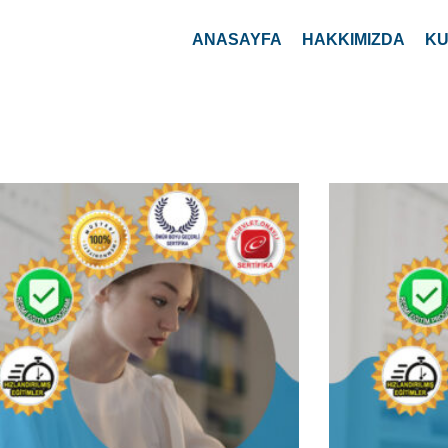
asebe Elemanı Eğitim Kursu
Muhasebe Yard
sebe Elemanı; Haftalık ödeme planını
Muhasebe Yardımcıs