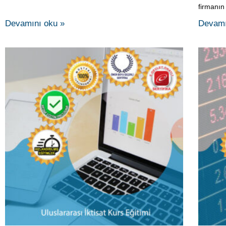
Uluslararası İktisat Kurs Eğitimi
Ulusla
Ülkelerin dış dünya ile yaptıkları ticaretin nedenlerini,
Uluslara
yararlarını ve yapısını inceleyen Uluslararası İktisat
genel bil
Teorisini kavrayıp, yorumlamaları, Devletin uluslararası
alandaki
ekonomik ilişkiler üzerindeki müdahalelerini ele alan
problem
Uluslararası