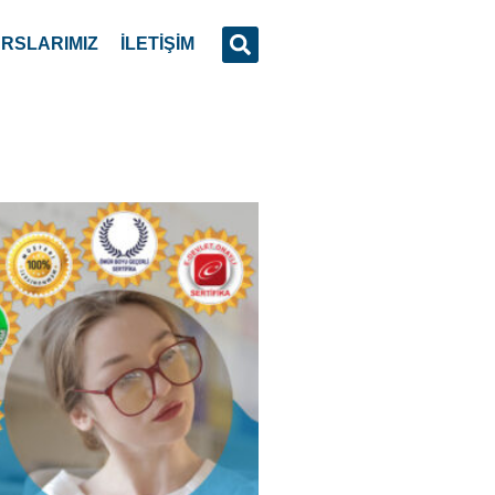
ımcısı Eğitim Kursu
ı; Büro işleri yapan, müşteriler ile