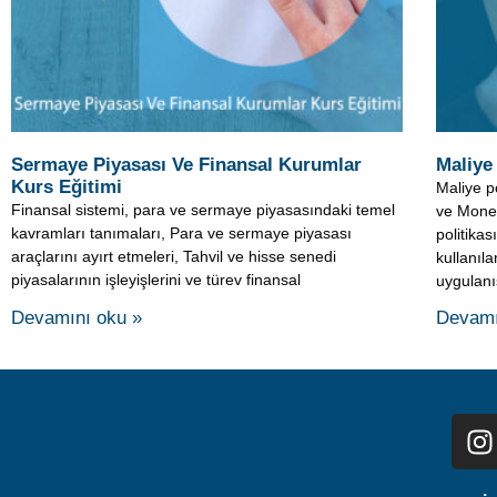
Kurs Eğitimi
Maliye po
Finansal sistemi, para ve sermaye piyasasındaki temel
ve Monet
kavramları tanımaları, Para ve sermaye piyasası
politika
araçlarını ayırt etmeleri, Tahvil ve hisse senedi
kullanıla
piyasalarının işleyişlerini ve türev finansal
uygulanış
Devamını oku »
Devamı
MERKEZİ U
İş bu internet sitesi Merkezi Uzaktan Eğitim Kursları Tic.Ltd. 
sunulması ve/veya tüketici adayları
© 2007 – 2024 Kaynak gösterilmes