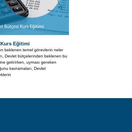
en beklenen temel görevlerin neler
ı, Devlet bütçelerinden beklenen bu
rine getirirken, uyması gereken
uğunu kavramaları, Devlet
klerin
doğan faaliyetlerinin tüketicilere
adır.
amaz.