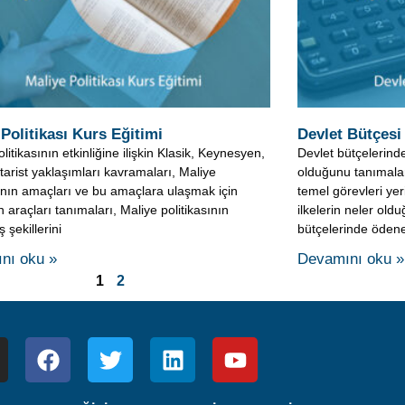
litikasının etkinliğine ilişkin Klasik, Keynesyen,
Devlet bütçelerind
arist yaklaşımları kavramaları, Maliye
olduğunu tanımalar
sının amaçları ve bu amaçlara ulaşmak için
temel görevleri ye
n araçları tanımaları, Maliye politikasının
ilkelerin neler old
 şekillerini
bütçelerinde ödene
nı oku »
Devamını oku »
1
2
ZAKTAN EĞİTİM KURSLARI TİC. LTD. ŞTİ.
Şti’nin Türk Ticaret Kanunu koruması altındaki yasal haklarından 
yla olan iletişim, bilgilendirme vs. faaliyetleri için kullanılmakt
i koşulu ile dahi site içeriği kısmen ve/veya tamamen kullanıl