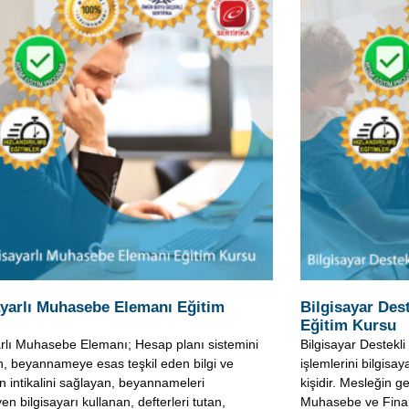
ayarlı Muhasebe Elemanı Eğitim
Bilgisayar Des
Eğitim Kursu
arlı Muhasebe Elemanı; Hesap planı sistemini
Bilgisayar Destek
n, beyannameye esas teşkil eden bilgi ve
işlemlerini bilgisa
in intikalini sağlayan, beyannameleri
kişidir. Mesleğin ge
n bilgisayarı kullanan, defterleri tutan,
Muhasebe ve Fina
 kredi ve
dış
nı oku »
Devamını oku »