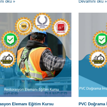
asyon Elemanı Eğitim Kursu
PVC Doğrama İ
Eğitim Kursu
yoncu, Kagir-ahşap binaların ve süsleme
PVC Doğrama İmala
rının restorasyonunu, binaların rölövesini
ekipman ve el aletle
estitüsyon ve restorasyon projelerini bilgisayarlı
yardımcı malzemel
izme işlerini kendi başına ve belirli bir süre
sineklik, panjur, b
nı oku »
Devamını oku »