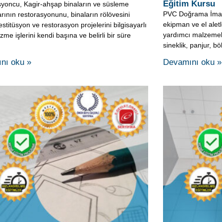
 Yapı Teknik Ressamı Eğitim Kursu
Mermer ve Taş
apı Teknik Ressam, krokisi hazır olan resmi,
Mermer ve Taş Kap