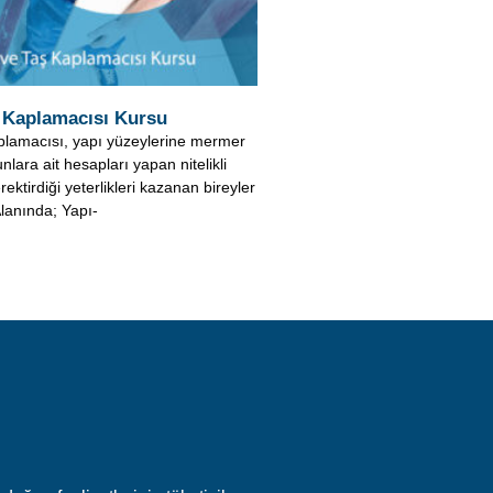
nlara ait hesapları yapan nitelikli
rektirdiği yeterlikleri kazanan bireyler
Alanında; Yapı-
doğan faaliyetlerinin tüketicilere
adır.
amaz.