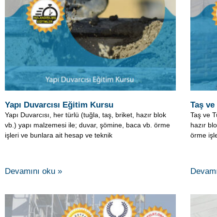
Yapı Duvarcısı Eğitim Kursu
Taş ve
Yapı Duvarcısı, her türlü (tuğla, taş, briket, hazır blok
Taş ve Tu
vb.) yapı malzemesi ile; duvar, şömine, baca vb. örme
hazır bl
işleri ve bunlara ait hesap ve teknik
örme işl
Devamını oku »
Devamı