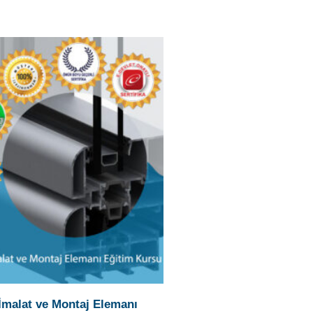
malat ve Montaj Elemanı
t ve Montaj Elemanı, makine-
rini kullanarak, plastik profil ve
erden, kapı, pencere, kepenk,
ölme duvar, vb. imalat