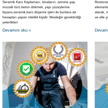
Parke Taşı ve Bordür Kaplamacı Eğirtim
Mimari
Kursu
Mimari Y
Parke Taşı ve Bordür Kaplamacı, projedeki ölçü ve