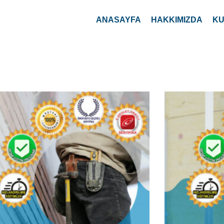
üzey Kaplama Elemanı Eğitim Kursu
Yapı Yalıtım E
ey Kaplama Elemanı, binaların yatay, düşey ve
Yapı Yalıtım Elema