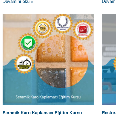
Seramik Karo Kaplamacı Eğitim Kursu
Restor
Seramik Karo Kaplamacı, binaların, zemine şap,
Restoras
mozaik türü beton dökmek, yapı yüzeylerine
elemanla
fayans,seramik,karo döşeme işleri ile bunlara ait
alarak, r
hesapları yapan nitelikli kişidir. Mesleğin gerektirdiği
ve elle ç
yeterlikleri
Devamını oku »
Devamı