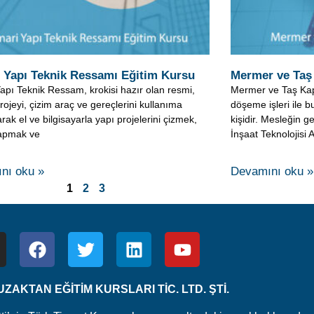
rojeyi, çizim araç ve gereçlerini kullanıma
döşeme işleri ile bu
rak el ve bilgisayarla yapı projelerini çizmek,
kişidir. Mesleğin ge
yapmak ve
İnşaat Teknolojisi 
nı oku »
Devamını oku »
1
2
3
ZAKTAN EĞİTİM KURSLARI TİC. LTD. ŞTİ.
Şti’nin Türk Ticaret Kanunu koruması altındaki yasal haklarından 
yla olan iletişim, bilgilendirme vs. faaliyetleri için kullanılmakt
i koşulu ile dahi site içeriği kısmen ve/veya tamamen kullanıl