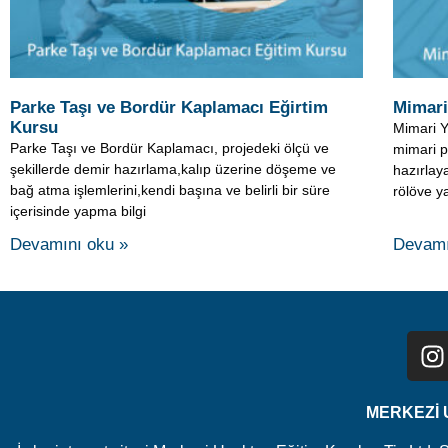
mimari p
şekillerde demir hazırlama,kalıp üzerine döşeme ve
hazırlaya
bağ atma işlemlerini,kendi başına ve belirli bir süre
rölöve 
içerisinde yapma bilgi
Devamını oku »
Devamı
MERKEZİ U
İş bu internet sitesi Merkezi Uzaktan Eğitim Kursları Tic.Ltd. 
sunulması ve/veya tüketici adayları
© 2007 – 2024 Kaynak gösterilmes