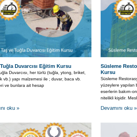
 Tuğla Duvarcısı Eğitim Kursu
Süsleme Resto
Kursu
ğla Duvarcısı, her türlü (tuğla, ytong, briket,
Süsleme Restorasy
ok vb.) yapı malzemesi ile ; duvar, baca vb.
yüzeylere yapılan b
eri ve bunlara ait hesap
eserlerin bakım-o
nitelikli kişidir. Me
nı oku »
Devamını oku »