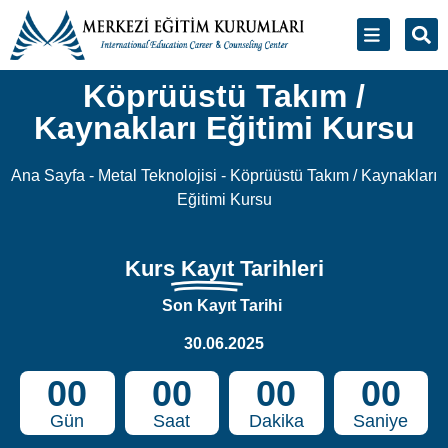
Köprüüstü Takım /
Kaynakları Eğitimi Kursu
Ana Sayfa
-
Metal Teknolojisi
-
Köprüüstü Takım / Kaynakları
Eğitimi Kursu
Kurs
Kayıt
Tarihleri
Son Kayıt Tarihi
30.06.2025
00
00
00
00
Gün
Saat
Dakika
Saniye