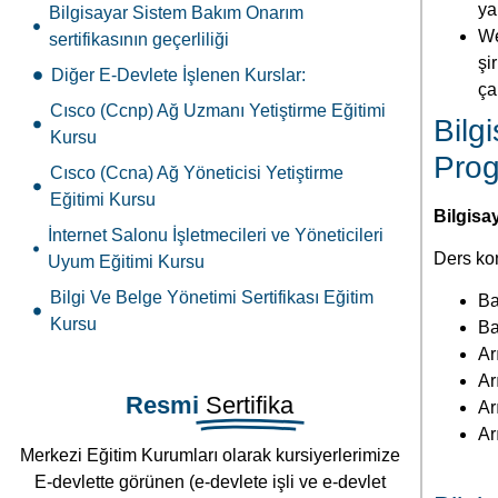
ya
Bilgisayar Sistem Bakım Onarım
We
sertifikasının geçerliliği
şi
Diğer E-Devlete İşlenen Kurslar:
çal
Cısco (Ccnp) Ağ Uzmanı Yetiştirme Eğitimi
Bil
Kursu
Prog
Cısco (Ccna) Ağ Yöneticisi Yetiştirme
Eğitimi Kursu
Bilgisa
İnternet Salonu İşletmecileri ve Yöneticileri
Ders kon
Uyum Eğitimi Kursu
Bilgi Ve Belge Yönetimi Sertifikası Eğitim
Ba
Kursu
Ba
Ar
Ar
Resmi
Sertifika
Ar
Ar
Merkezi Eğitim Kurumları olarak kursiyerlerimize
E-devlette görünen (e-devlete işli ve e-devlet