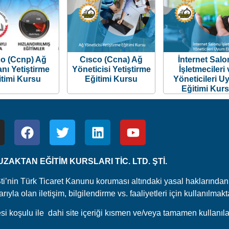
o (Ccnp) Ağ
Cısco (Ccna) Ağ
İnternet Sal
nı Yetiştirme
Yöneticisi Yetiştirme
İşletmecileri
itimi Kursu
Eğitimi Kursu
Yöneticileri 
Eğitimi Kur
ZAKTAN EĞİTİM KURSLARI TİC. LTD. ŞTİ.
Şti’nin Türk Ticaret Kanunu koruması altındaki yasal haklarından 
yla olan iletişim, bilgilendirme vs. faaliyetleri için kullanılmakt
i koşulu ile dahi site içeriği kısmen ve/veya tamamen kullanıl