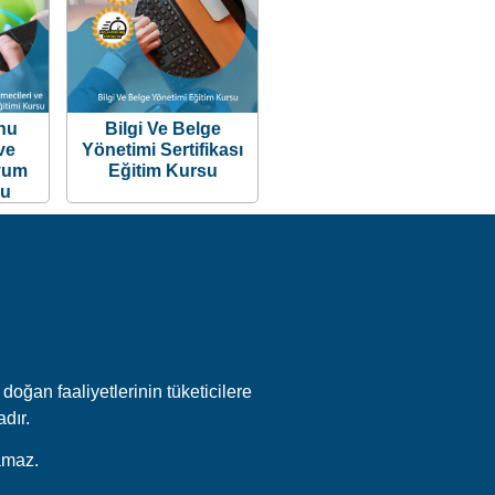
onu
Bilgi Ve Belge
 ve
Yönetimi Sertifikası
Uyum
Eğitim Kursu
su
doğan faaliyetlerinin tüketicilere
adır.
amaz.