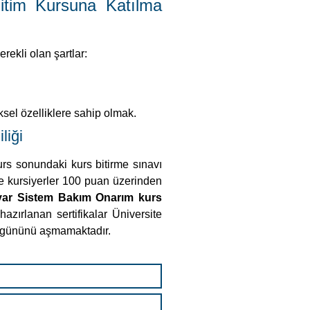
itim Kursuna Katılma
erekli olan şartlar:
iksel özelliklere sahip olmak.
liği
urs sonundaki kurs bitirme sınavı
 ve kursiyerler 100 puan üzerinden
yar Sistem Bakım Onarım kurs
azırlanan sertifikalar Üniversite
7 işgününü aşmamaktadır.