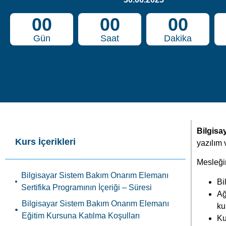
00
00
00
Gün
Saat
Dakika
Bilgis
Kurs İçerikleri
yazılım 
Mesleğin
Bilgisayar Sistem Bakım Onarım Elemanı
Bi
Sertifika Programının İçeriği – Süresi
Ağ
Bilgisayar Sistem Bakım Onarım Elemanı
ku
Eğitim Kursuna Katılma Koşulları
Ku