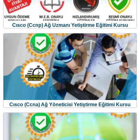
Cısco (Ccnp) Ağ Uzmanı Yetiştirme Eğitimi Kursu
Cısco (Ccna) Ağ Yöneticisi Yetiştirme Eğitimi Kursu