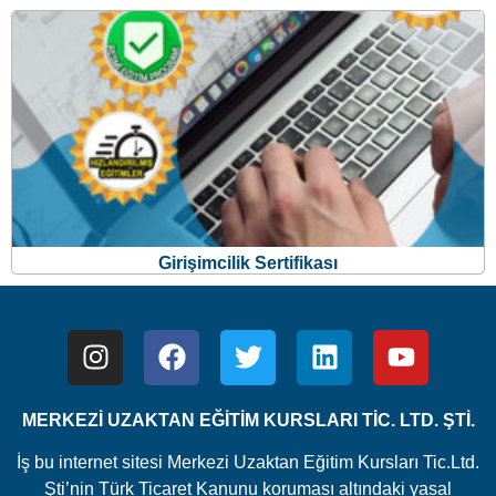
Girişimcilik Sertifikası
MERKEZİ UZAKTAN EĞİTİM KURSLARI TİC. LTD. ŞTİ.
İş bu internet sitesi Merkezi Uzaktan Eğitim Kursları Tic.Ltd.
Şti’nin Türk Ticaret Kanunu koruması altındaki yasal
haklarından doğan faaliyetlerinin tüketicilere sunulması
ve/veya tüketici adaylarıyla olan iletişim, bilgilendirme vs.
faaliyetleri için kullanılmaktadır.
© 2007 – 2024 Kaynak gösterilmesi koşulu ile dahi site
içeriği kısmen ve/veya tamamen kullanılamaz.