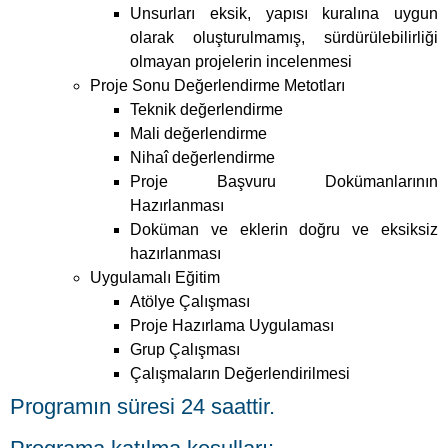
Hazırlanması
Doküman ve eklerin doğru ve eksiksiz
hazırlanması
Uygulamalı Eğitim
Atölye Çalışması
Proje Hazırlama Uygulaması
Grup Çalışması
Çalışmaların Değerlendirilmesi
Programın süresi 24 saattir.
Programa katılma koşulları:
Kursa katılmaya elverişli yaşta olmak,
En az ilköğretim mezunu olmak,
Mesleğin gerektirdiği işleri ve yeterlikleri yapacak
bedensel ve fiziksel özelliklere sahip olmak,