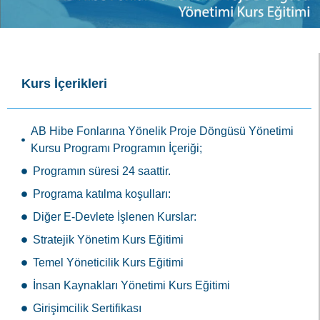
Kursu Programı Programın İçeriği;
Programın süresi 24 saattir.
Programa katılma koşulları:
Diğer E-Devlete İşlenen Kurslar:
Stratejik Yönetim Kurs Eğitimi
Temel Yöneticilik Kurs Eğitimi
İnsan Kaynakları Yönetimi Kurs Eğitimi
Girişimcilik Sertifikası
Resmi
Sertifika
Merkezi Eğitim Kurumları olarak kursiyerlerimize E-devlette
görünen (e-devlete işli ve e-devlet üzerinden
sorgulanabilen) resmi ve geçerli sertifikalar sunuyoruz.