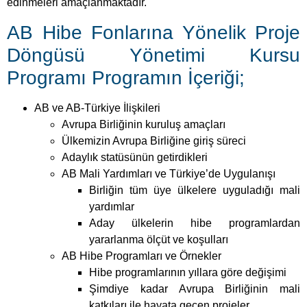
Ülkemizin Avrupa Birliğine giriş süreci
Adaylık statüsünün getirdikleri
AB Mali Yardımları ve Türkiye’de Uygulanışı
Birliğin tüm üye ülkelere uyguladığı mali
yardımlar
Aday ülkelerin hibe programlardan
yararlanma ölçüt ve koşulları
AB Hibe Programları ve Örnekler
Hibe programlarının yıllara göre değişimi
Şimdiye kadar Avrupa Birliğinin mali
katkıları ile hayata geçen projeler
Ülkemiz kamuoyunda yankı bulmuş Avrupa
Birliği destekli projeler
Proje Tanıtımı ve Yönetimi
Tanımlama
I-Proje nedir?
II- Proje yönetimi nedir?
III-Proje döngüsü nedir?
Tasarım