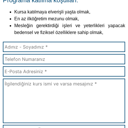
Formu Gönder
Diğer E-Devlete İşlenen Kurslar: