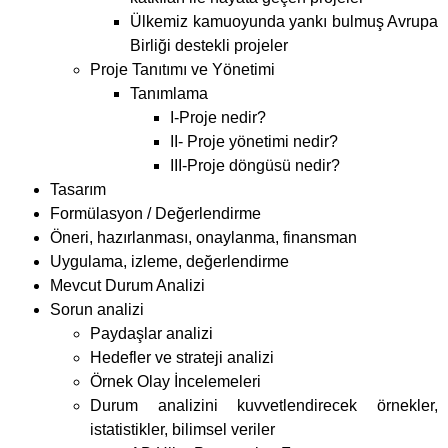
Formülasyon / Değerlendirme
Öneri, hazırlanması, onaylanma, finansman
Uygulama, izleme, değerlendirme
Mevcut Durum Analizi
Sorun analizi
Paydaşlar analizi
Hedefler ve strateji analizi
Örnek Olay İncelemeleri
Durum analizini kuvvetlendirecek örnekler,
istatistikler, bilimsel veriler
AB Hibe Programları Formatı
Mantıksal Çerçeve Matrisi
Projenin yapısının tanımlanması
Projenin içyapısının kontrol edilmesi
Projenin yol haritasının çıkartılması
Proje Uygulama Aşamaları, İzleme,
Değerlendirme Metotları
Faaliyet planlaması