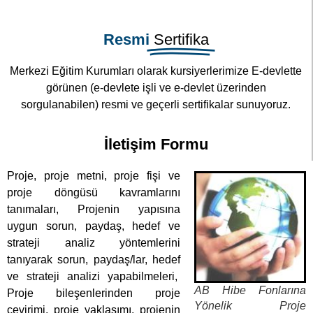
İletişim Formu
Proje, proje metni, proje fişi ve
proje döngüsü kavramlarını
tanımaları, Projenin yapısına
uygun sorun, paydaş, hedef ve
strateji analiz yöntemlerini
tanıyarak sorun, paydaş/lar, hedef
ve strateji analizi yapabilmeleri,
AB Hibe Fonlarına
Proje bileşenlerinden proje
Yönelik Proje
çevirimi, proje yaklaşımı, projenin
Döngüsü Yönetimi
amaçlarını kuralına uygun olarak
Kurs Eğitimi
hazırlama becerisi kazanmaları,
Projelerin mantıksal çerçeve
yaklaşımını kavramaları, Projenin göstergeleri ve doğrulama
kaynaklarını kuralına uygun olarak hazırlayabilmeleri, Proje
bütçesini gerekçeleri ile birlikte hazırlama becerisi
kazanmaları,
Projenin maliyetleri ile kaynak, araç ve gereç planlamasını