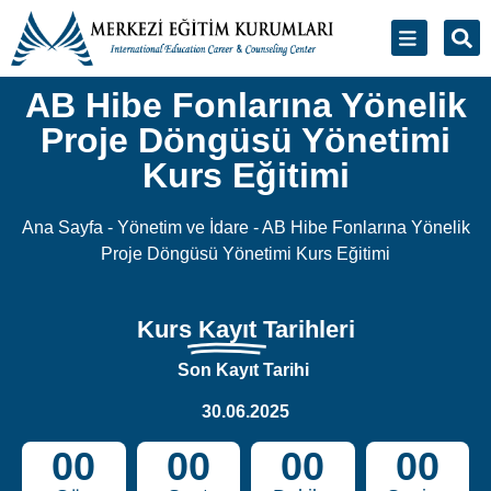
Ana Sayfa
-
Yönetim ve İdare
-
AB Hibe Fonlarına Yönelik
Proje Döngüsü Yönetimi Kurs Eğitimi
Kurs
Kayıt
Tarihleri
Son Kayıt Tarihi
30.06.2025
00
00
00
00
Gün
Saat
Dakika
Saniye