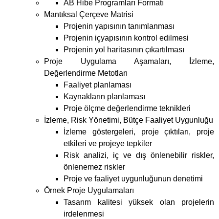
Kaynakların planlaması
Proje ölçme değerlendirme teknikleri
İzleme, Risk Yönetimi, Bütçe Faaliyet Uygunluğu
İzleme göstergeleri, proje çıktıları, proje
etkileri ve projeye tepkiler
Risk analizi, iç ve dış önlenebilir riskler,
önlenemez riskler
Proje ve faaliyet uygunluğunun denetimi
Örnek Proje Uygulamaları
Tasarım kalitesi yüksek olan projelerin
irdelenmesi
Unsurları eksik, yapısı kuralına uygun
olarak oluşturulmamış, sürdürülebilirliği
olmayan projelerin incelenmesi
Proje Sonu Değerlendirme Metotları
Teknik değerlendirme
Mali değerlendirme
Nihaî değerlendirme
Proje Başvuru Dokümanlarının