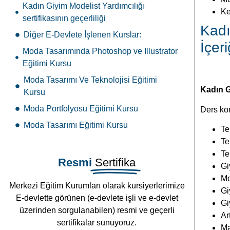
Kadın Giyim Modelist Yardımcılığı
Ke
sertifikasının geçerliliği
Kadı
Diğer E-Devlete İşlenen Kurslar:
İçer
Moda Tasarımında Photoshop ve Illustrator
Eğitimi Kursu
Moda Tasarımı Ve Teknolojisi Eğitimi
Kadın G
Kursu
Moda Portfolyosu Eğitimi Kursu
Ders kon
Moda Tasarımı Eğitimi Kursu
Tek
Te
Te
Resmi
Sertifika
Gi
Mo
Merkezi Eğitim Kurumları olarak kursiyerlerimize
Gi
E-devlette görünen (e-devlete işli ve e-devlet
Gi
üzerinden sorgulanabilen) resmi ve geçerli
Ar
sertifikalar sunuyoruz.
Ma