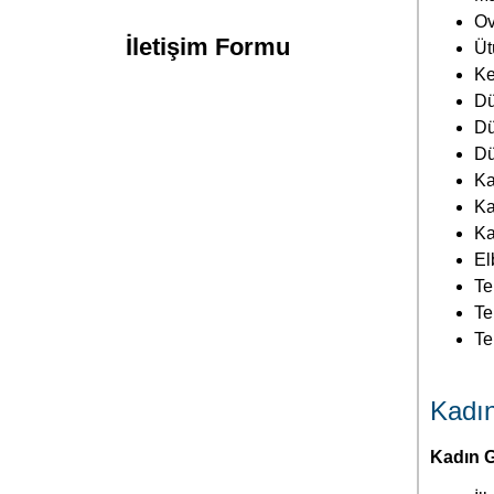
Ov
İletişim Formu
Üt
Ke
Dü
Dü
Dü
Ka
Ka
Ka
El
Te
Te
Te
Kadın
Kadın G