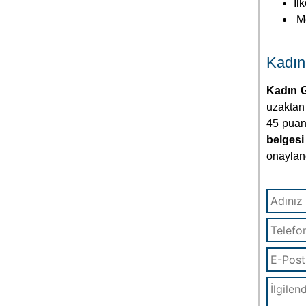
İl
Me
Kadın 
Kadın G
uzaktan 
45 puan 
belgesi 
onayland