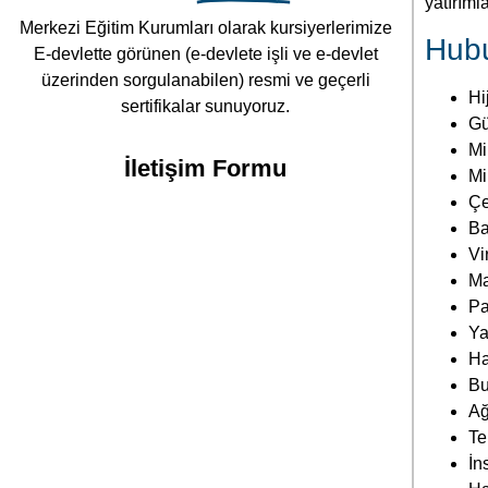
İletişim Formu
Mi
Çe
Ba
Vi
Ma
Pa
Ya
Ha
Bu
Ağ
Te
İn
Ha
Eş
Ha
Ka
En
En
Bu