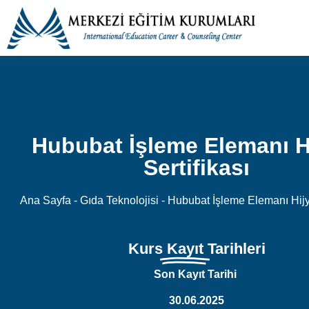
Hububat İşleme Elemanı H
Sertifikası
Ana Sayfa
-
Gıda Teknolojisi
-
Hububat İşleme Elemanı Hijye
Kurs
Kayıt
Tarihleri
Son Kayıt Tarihi
30.06.2025
00
00
00
Gün
Saat
Dakika