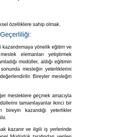
ri kazandırmaya yönelik eğitim ve
 meslek elemanları yetiştirmek
mladığı modüller, aldığı eğitimin
 sonunda mesleğin yeterliklerini
eğerlendirilir. Bireyler mesleğin
diğer mesleklere geçmek amacıyla
düllerini tamamlayanlar ikinci bir
n bireyin kazandığı yeterlikler
ir.
k kazanır ve ilgili iş yerlerinde
Genel Müdürlük tarafından verilen
amı sonucunda katılacağınız kurs
ı kurs bitirme belgesi olduğu için
kabul etmesi zorunludur. Devlet
 dışında da kullanmak istediğinizi