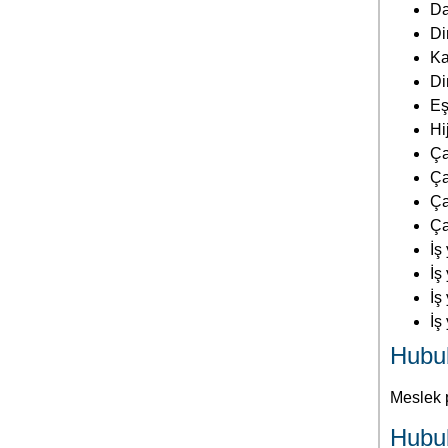
Ça
Ça
Ça
Ça
İş
İş
İş
İş
Hubub
Meslek p
Hubub
İl
Hu
Me
Hububa