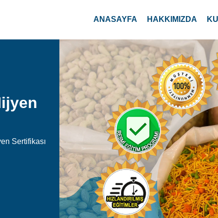
ijyen
n Sertifikası
00
Saniye