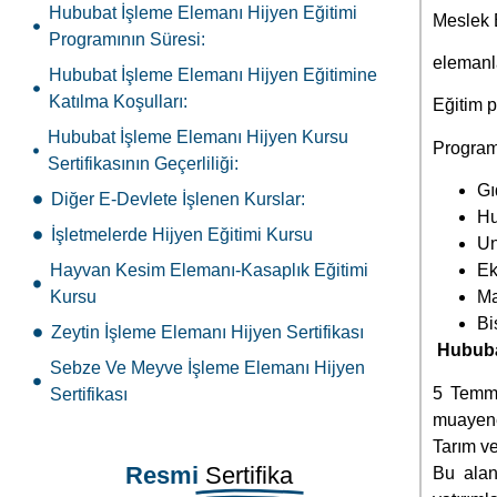
Gı
Diğer E-Devlete İşlenen Kurslar:
Hu
İşletmelerde Hijyen Eğitimi Kursu
Un
Hayvan Kesim Elemanı-Kasaplık Eğitimi
Ek
Kursu
Ma
Bi
Zeytin İşleme Elemanı Hijyen Sertifikası
Hububa
Sebze Ve Meyve İşleme Elemanı Hijyen
5 Temmu
Sertifikası
muayene
Tarım ve
Resmi
Sertifika
Bu alan
yatırıml
Merkezi Eğitim Kurumları olarak kursiyerlerimize
Hubu
E-devlette görünen (e-devlete işli ve e-devlet
üzerinden sorgulanabilen) resmi ve geçerli
Hi
sertifikalar sunuyoruz.
Gü
Mi