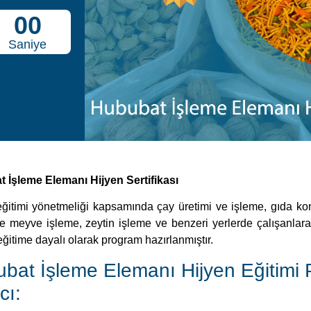
 İşleme Elemanı Hijyen Sertifikası
eğitimi yönetmeliği kapsamında çay üretimi ve işleme, gıda kon
e meyve işleme, zeytin işleme ve benzeri yerlerde çalışanlara 
ğitime dayalı olarak program hazırlanmıştır.
bat İşleme Elemanı Hijyen Eğitimi
cı:
Elemanı Tanımı; Hububat işleme elemanı mesleğinin yeterlikler
rının hijyen eğitimi programındaki bilgi ve becerileri de kazanan
rogramının amacı; Gıda kontrol alanında çalışan bireyleri meslekl
ı tamamlayan kursiyerler;