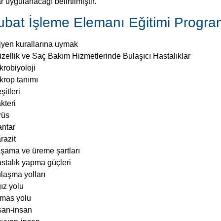
krop tanımı
şitleri
kteri
rüs
ntar
razit
şama ve üreme şartları
stalık yapma güçleri
laşma yolları
ız yolu
mas yolu
san-insan
yvan-insan
ya-insan
va yolu
n ve vücut sıvıları ile temas yolu
feksiyon zinciri
feksiyon kaynağı
laşma yolu