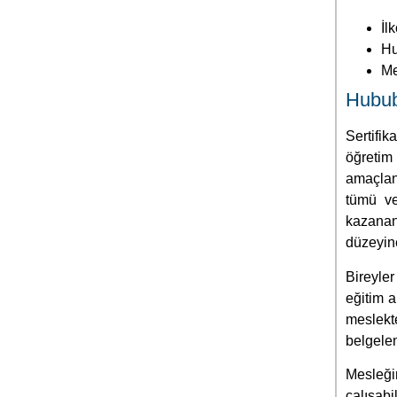
Sertifik
öğretim
amaçlan
tümü ve
kazanan 
düzeyine
Bireyle
eğitim a
meslekt
belgelen
Mesleğin
çalışab
belgeye
bitirme 
tüm Tür
memurluğ
Ayrıca y