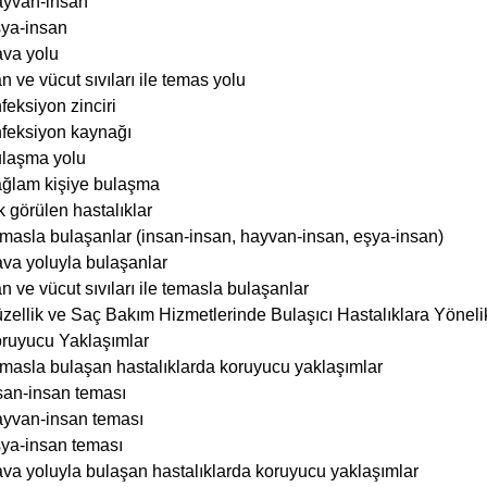
ğlam kişiye bulaşma
k görülen hastalıklar
masla bulaşanlar (insan-insan, hayvan-insan, eşya-insan)
va yoluyla bulaşanlar
n ve vücut sıvıları ile temasla bulaşanlar
zellik ve Saç Bakım Hizmetlerinde Bulaşıcı Hastalıklara Yöneli
ruyucu Yaklaşımlar
masla bulaşan hastalıklarda koruyucu yaklaşımlar
san-insan teması
yvan-insan teması
ya-insan teması
va yoluyla bulaşan hastalıklarda koruyucu yaklaşımlar
mlacıkla bulaşanlar
rekt temasla bulaşanlar
n ve vücut sıvıları ile temasla bulaşan hastalıklarda koruyucu y
rekt kan ve vücut sıvıları ile temas
ya aracılığıyla temas
jyen Eğitimine İlişkin Yasal Durum