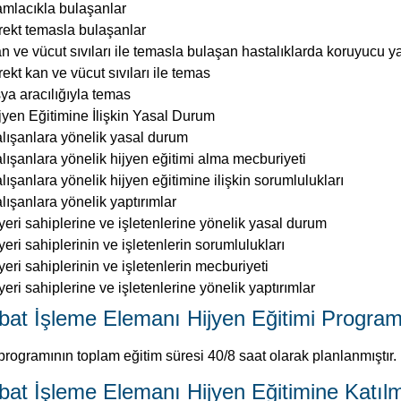
lışanlara yönelik yasal durum
lışanlara yönelik hijyen eğitimi alma mecburiyeti
lışanlara yönelik hijyen eğitimine ilişkin sorumlulukları
lışanlara yönelik yaptırımlar
 yeri sahiplerine ve işletenlerine yönelik yasal durum
 yeri sahiplerinin ve işletenlerin sorumlulukları
 yeri sahiplerinin ve işletenlerin mecburiyeti
 yeri sahiplerine ve işletenlerine yönelik yaptırımlar
at İşleme Elemanı Hijyen Eğitimi Program
rogramının toplam eğitim süresi 40/8 saat olarak planlanmıştır.
at İşleme Elemanı Hijyen Eğitimine Katılm
kokul mezunu olmak.
bubat işleme elemanı mesleğinde çalışıyor olmak.
sleğin gerektirdiği işleri ve yeterlikleri yapacak bedensel ve fiz
t İşleme Elemanı Hijyen Kursu Sertifikasının G