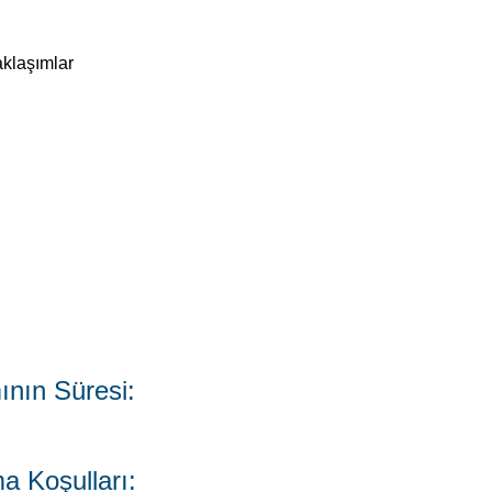
ının Süresi:
a Koşulları:
iksel özelliklere sahip olmak.
eçerliliği: