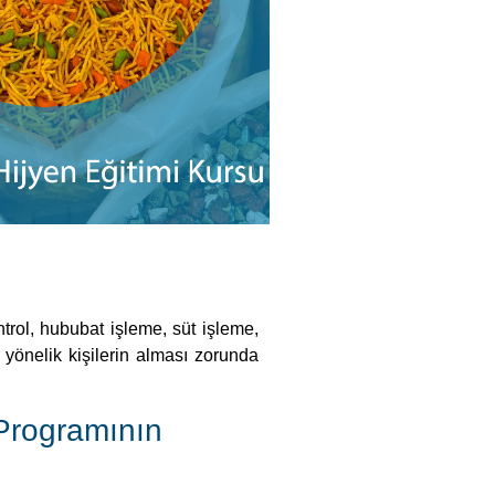
trol, hububat işleme, süt işleme,
yönelik kişilerin alması zorunda
 Programının
ine sahip olan meslek
 kişidir.
erinde yeterli hale getirmektir.