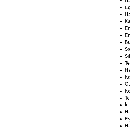
Sa
Sı
Te
Ha
Ka
Gü
Ko
Te
İn
Ha
Eş
Ha
Da
Di
Ka
Di
Eş
Hi