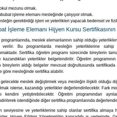
a programlarında, meslek elemanlarının sahip olduğu yeterlikle
 verilir. Bu programlarda mesleğin yeterliklerine sahip
maktadır. Sertifika öğretim programı sürecinde bireylerin tama
 kazandıkları yeterlikler belgelendirilir. Öğretim programının
bireylerin aldığı belgeler mevzuat doğrultusunda sertifikada d
 göre mesleğinde sertifika alabilir.
r gelecekte meslek değiştirmek veya mesleğin ilişkili olduğu 
lmak isterse, kazandığı yeterlikler değerlendirilecektir. Fark mo
e kendini yetiştirebilecektir. Öğretim programından ayrıla
dirilerek istendiğinde diğer sertifika programlarında değerlendiril
 seviyesine ve yeterliklerine sahip olanlar sertifika almaya ha
ilirler. Hijyen Eğitimi Yönetmeliğin kapsadığı iş yerlerinde, 
 sahip olmayan kişiler çalıştırılamaz.
İnsan Kaynakları progr
sınavında almış olacağınız sertifika Milli Eğitim Bakanlığı onayl
kiye’de geçerlidir. Özel kurumların ve devlet kurumlarının 
u alım sınavlarında da geçerlidir.
urt dışında geçerliliği bulunmaktadır, kursa kayıt sırasında yurt