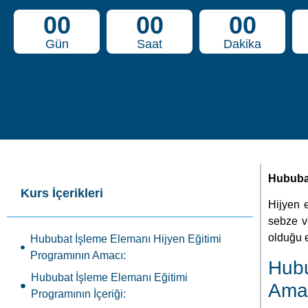
Hububat
Kurs İçerikleri
Hijyen 
sebze v
olduğu e
Hububat İşleme Elemanı Hijyen Eğitimi
Programının Amacı:
Hubu
Hububat İşleme Elemanı Eğitimi
Ama
Programının İçeriği:
Hububat İşleme Elemanı Hijyen Eğitimi
Meslek 
Programının Süresi:
elemanla
Hububat İşleme Elemanı Hijyen Eğitimine
Katılma Koşulları:
Eğitim p
Hububat İşleme Elemanı Hijyen Kursu
Program
Sertifikasının Geçerliliği: