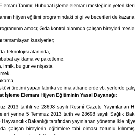
da Teknolojisi alanında,
bubat ayıklama ve paketleme,
, irmik, bulgur ve nişasta,
mek,
karna,
sküvi üretimi yapan fabrika ve imalathanelerde vb. yerlerde çalışa
t İşleme Elemanı Hijyen Eğitiminin Yasal Dayanağı;
z 2013 tarihli ve 28698 sayılı Resmî Gazete Yayımlanan Hij
leri yerine 5 Temmuz 2013 tarih ve 28698 sayılı Sağlık Bakanl
 Hayvancılık Bakanlığı tarafından yayınlanan yönetmelikle hijyen 
da çalışan bireylerin eğitimlere tabi olması zorunlu kılınmı
ar uygulanacağı belirtilmiştir.
bat İşleme Elemanı Eğitimi Programı
jyen kurallarına uymak
zellik ve Saç Bakım Hizmetlerinde Bulaşıcı Hastalıklar
krobiyoloji