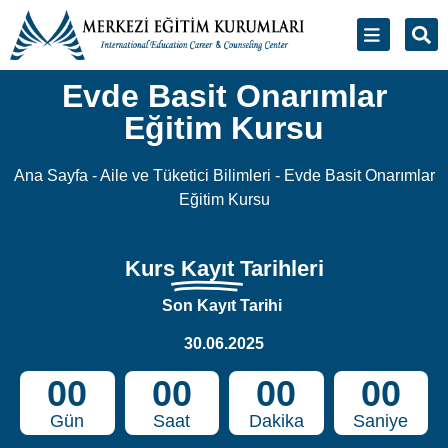
Evde Basit Onarımlar
Eğitim Kursu
Ana Sayfa
-
Aile ve Tüketici Bilimleri
-
Evde Basit Onarımlar
Eğitim Kursu
Kurs
Kayıt
Tarihleri
Son Kayıt Tarihi
30.06.2025
00
00
00
00
Gün
Saat
Dakika
Saniye