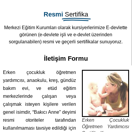
görünen (e-devlete işli ve e-devlet üzerinden
sorgulanabilen) resmi ve geçerli sertifikalar sunuyoruz.
İletişim Formu
Erken çocukluk öğretmen
yardımcısı, anaokulu, kreş, gündüz
bakım evi, ve etüd eğitim
merkezlerinde çalışan veya
çalışmak isteyen kişilere verilen
genel isimdir, “Bakıcı Anne” deyimi
resmi otoriteler tarafından
Erken Çocukluk
Öğretmen Yardımcısı
kullanılmaması tavsiye edildiği için
Sertifika Kursu
“anaokulu öğretmen
yardımcısı”
olarak anılmaktadırlar.
Meslek tanımı olarak Erken çocukluk öğretmeni: çocuğun
gelişim ilkelerine uygun eğitim programını uygulamada