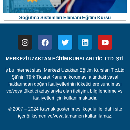
Soğutma Sistemleri Elemanı Eğitim Kursu
MERKEZİ UZAKTAN EĞİTİM KURSLARI TİC. LTD. ŞTİ.
İş bu internet sitesi Merkezi Uzaktan Eğitim Kursları Tic.Ltd.
Şti’nin Türk Ticaret Kanunu koruması altındaki yasal
haklarından doğan faaliyetlerinin tüketicilere sunulması
Bu sitede size daha iyi bir deneyim sunabilmek adına, bu
ve/veya tüketici adaylarıyla olan iletişim, bilgilendirme vs.
sayfayı ziyaretinizle ilgili bilgileri toplamak amaçlı çerezler
faaliyetleri için kullanılmaktadır.
kullanılmaktadır.
© 2007 – 2024 Kaynak gösterilmesi koşulu ile dahi site
Gizlilik ve Güvenlik Bildirimi
içeriği kısmen ve/veya tamamen kullanılamaz.
Kabul Et