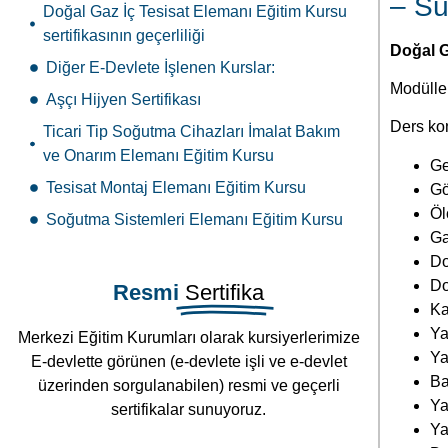
– Sü
Doğal Gaz İç Tesisat Elemanı Eğitim Kursu
sertifikasının geçerliliği
Doğal G
Diğer E-Devlete İşlenen Kurslar:
Modüller
Aşçı Hijyen Sertifikası
Ders kon
Ticari Tip Soğutma Cihazları İmalat Bakım
ve Onarım Elemanı Eğitim Kursu
Ge
Tesisat Montaj Elemanı Eğitim Kursu
Gö
Öl
Soğutma Sistemleri Elemanı Eğitim Kursu
Ga
Do
Do
Resmi
Sertifika
Ka
Ya
Merkezi Eğitim Kurumları olarak kursiyerlerimize
Ya
E-devlette görünen (e-devlete işli ve e-devlet
Ba
üzerinden sorgulanabilen) resmi ve geçerli
Ya
sertifikalar sunuyoruz.
Ya