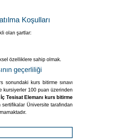
tılma Koşulları
li olan şartlar:
iksel özelliklere sahip olmak.
nın geçerliliği
rs sonundaki kurs bitirme sınavı
 ve kursiyerler 100 puan üzerinden
İç Tesisat Elemanı kurs bitirme
sertifikalar Üniversite tarafından
aşmamaktadır.