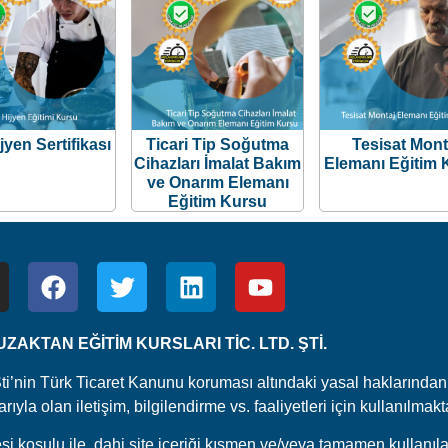
jyen Sertifikası
Ticari Tip Soğutma
Tesisat Mont
Cihazları İmalat Bakım
Elemanı Eğitim 
ve Onarım Elemanı
Eğitim Kursu
ZAKTAN EĞİTİM KURSLARI TİC. LTD. ŞTİ.
Şti’nin Türk Ticaret Kanunu koruması altındaki yasal haklarından 
yla olan iletişim, bilgilendirme vs. faaliyetleri için kullanılmakt
i koşulu ile dahi site içeriği kısmen ve/veya tamamen kullanıl