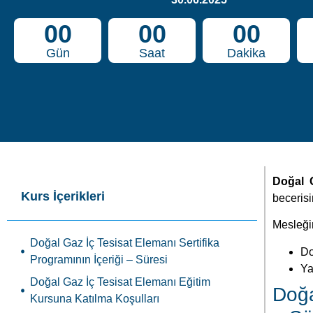
00
00
00
Gün
Saat
Dakika
Doğal 
Kurs İçerikleri
becerisin
Mesleğin
Doğal Gaz İç Tesisat Elemanı Sertifika
Do
Programının İçeriği – Süresi
Ya
Doğal Gaz İç Tesisat Elemanı Eğitim
Doğa
Kursuna Katılma Koşulları