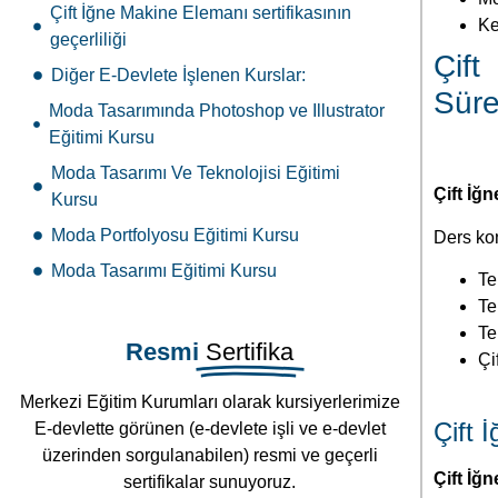
Çift İğne Makine Elemanı sertifikasının
Ke
geçerliliği
Çift
Diğer E-Devlete İşlenen Kurslar:
Süre
Moda Tasarımında Photoshop ve Illustrator
Eğitimi Kursu
Moda Tasarımı Ve Teknolojisi Eğitimi
Çift İğ
Kursu
Moda Portfolyosu Eğitimi Kursu
Ders kon
Moda Tasarımı Eğitimi Kursu
Tek
Te
Te
Resmi
Sertifika
Çi
Merkezi Eğitim Kurumları olarak kursiyerlerimize
Çift 
E-devlette görünen (e-devlete işli ve e-devlet
üzerinden sorgulanabilen) resmi ve geçerli
Çift İğ
sertifikalar sunuyoruz.