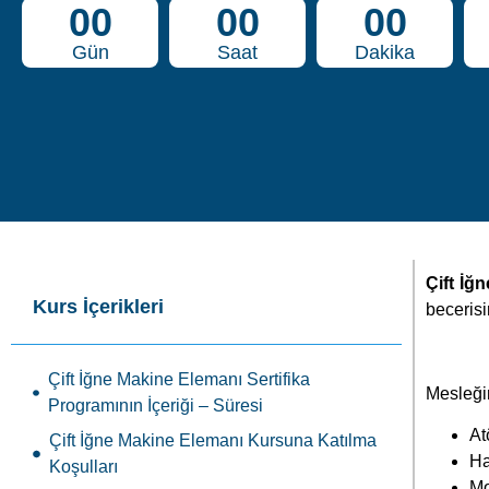
00
00
00
Gün
Saat
Dakika
Çift İğ
Kurs İçerikleri
becerisin
Çift İğne Makine Elemanı Sertifika
Mesleğin
Programının İçeriği – Süresi
At
Çift İğne Makine Elemanı Kursuna Katılma
Ha
Koşulları
Mo