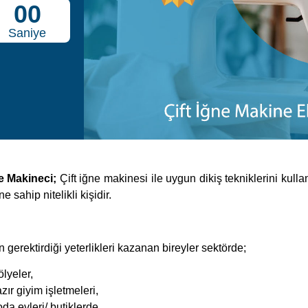
00
Saniye
ne Makineci;
Çift iğne makinesi ile uygun dikiş tekniklerini kull
e sahip nitelikli kişidir.
 gerektirdiği yeterlikleri kazanan bireyler sektörde;
ölyeler,
zır giyim işletmeleri,
da evleri/ butiklerde,