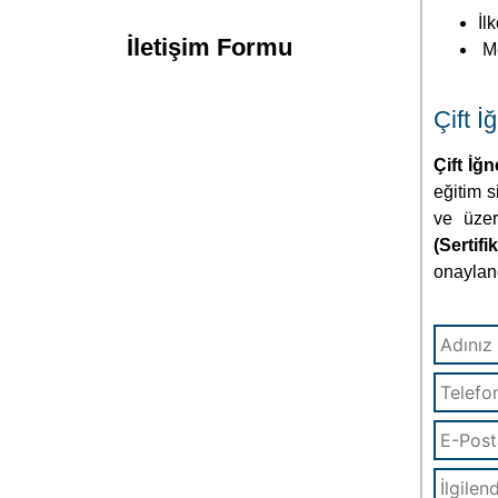
İl
İletişim Formu
Me
Çift İ
Çift İğ
eğitim s
ve üzer
(Sertifi
onayland