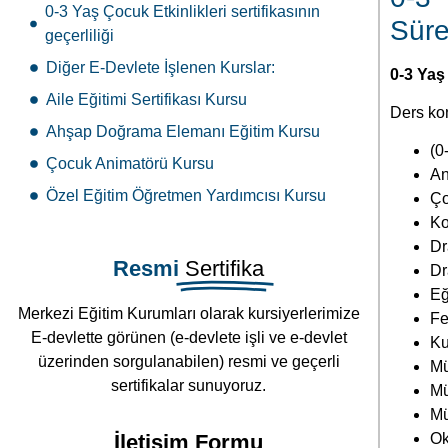
0-3 Yaş Çocuk Etkinlikleri sertifikasının
Süre
geçerliliği
Diğer E-Devlete İşlenen Kurslar:
0-3 Yaş
Aile Eğitimi Sertifikası Kursu
Ders kon
Ahşap Doğrama Elemanı Eğitim Kursu
(0
Çocuk Animatörü Kursu
An
Özel Eğitim Öğretmen Yardımcısı Kursu
Ço
Ko
Dr
Resmi
Sertifika
Dr
Eğ
Merkezi Eğitim Kurumları olarak kursiyerlerimize
Fe
E-devlette görünen (e-devlete işli ve e-devlet
Ku
üzerinden sorgulanabilen) resmi ve geçerli
Mü
sertifikalar sunuyoruz.
Mü
Mü
İletişim Formu
Ok