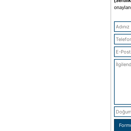
(Sertifi
onayland
Form