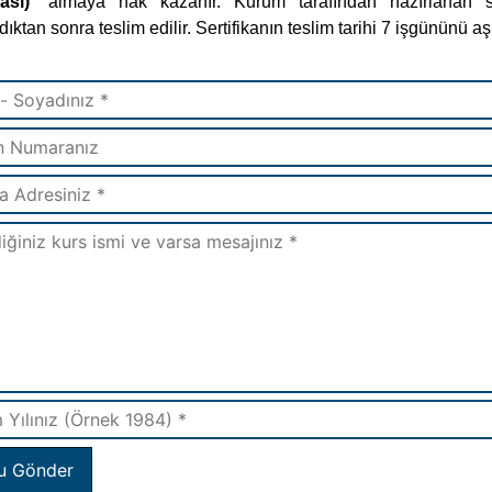
kası)
” almaya hak kazanır. Kurum tarafından hazırlanan ser
ıktan sonra teslim edilir. Sertifikanın teslim tarihi 7 işgününü 
u Gönder