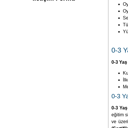
Oy
Oy
Se
Tü
Yü
0-3 Y
0-3 Yaş
Ku
İl
Me
0-3 Ya
0-3 Yaş
eğitim s
ve üzeri