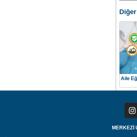
Diğer
Aile Eğ
MERKEZİ U