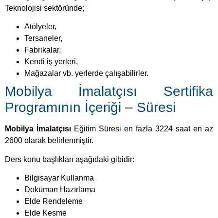
Programının İçeriği – Süresi
Mobilya İmalatçısı
Eğitim Süresi en fazla 3224 saat en az
2600 olarak belirlenmiştir.
Ders konu başlıkları aşağıdaki gibidir:
Bilgisayar Kullanma
Doküman Hazırlama
Elde Rendeleme
Elde Kesme
Elde Delik Delme
Elde Şekillendirme
Elde Birleştirme
Makinede Rendeleme
Makinede Kesme
Makinede Delik Delme
Makinede Şekillendirme
Makinede Birleştirme