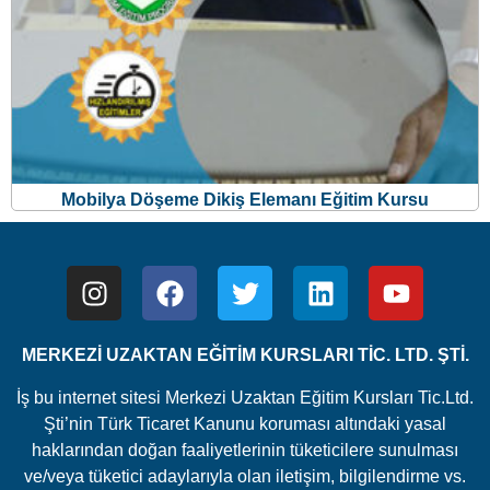
MERKEZİ UZAKTAN EĞİTİM KURSLARI TİC. LTD. ŞTİ.
İş bu internet sitesi Merkezi Uzaktan Eğitim Kursları Tic.Ltd.
Şti’nin Türk Ticaret Kanunu koruması altındaki yasal
haklarından doğan faaliyetlerinin tüketicilere sunulması
ve/veya tüketici adaylarıyla olan iletişim, bilgilendirme vs.
faaliyetleri için kullanılmaktadır.
© 2007 – 2024 Kaynak gösterilmesi koşulu ile dahi site
içeriği kısmen ve/veya tamamen kullanılamaz.
Bu sitede size daha iyi bir deneyim sunabilmek adına, bu
sayfayı ziyaretinizle ilgili bilgileri toplamak amaçlı çerezler