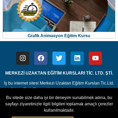
Grafik Animasyon Eğitim Kursu
MERKEZİ UZAKTAN EĞİTİM KURSLARI TİC. LTD. ŞTİ.
İş bu internet sitesi Merkezi Uzaktan Eğitim Kursları Tic.Ltd.
Şti’nin Türk Ticaret Kanunu koruması altındaki yasal
haklarından doğan faaliyetlerinin tüketicilere sunulması
Bu sitede size daha iyi bir deneyim sunabilmek adına, bu
ve/veya tüketici adaylarıyla olan iletişim, bilgilendirme vs.
sayfayı ziyaretinizle ilgili bilgileri toplamak amaçlı çerezler
faaliyetleri için kullanılmaktadır.
kullanılmaktadır.