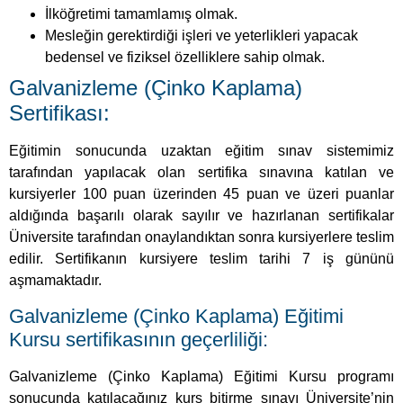
kursiyerler 100 puan üzerinden 45 puan ve üzeri puanlar
aldığında başarılı olarak sayılır ve hazırlanan sertifikalar
Üniversite tarafından onaylandıktan sonra kursiyerlere teslim
edilir. Sertifikanın kursiyere teslim tarihi 7 iş gününü
aşmamaktadır.
Galvanizleme (Çinko Kaplama) Eğitimi
Kursu sertifikasının geçerliliği:
Galvanizleme (Çinko Kaplama) Eğitimi Kursu programı
sonucunda katılacağınız kurs bitirme sınavı Üniversite’nin
resmi sınavı olduğu için tüm Türkiye’de geçerlidir. Özel
kurumların ve devlet kurumlarının kabul etmesi zorunludur.
Devlet memurluğu alım sınavlarında da geçerlidir.
Ayrıca yurtdışında geçerliliği bulunmaktadır, kursa kayıt
sırasında yurtdışında da kullanmak istediğinizi belirtmeniz
durumunda kurumumuz aracılığı ile gerekli tüm işlemleriniz
tarafımızdan yapılacaktır.