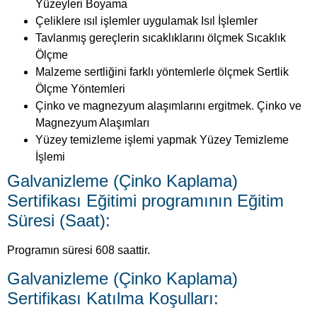
Yüzey temizleme işlemi yapmak Yüzey Temizleme
İşlemi
Galvanizleme (Çinko Kaplama)
Sertifikası Eğitimi programının Eğitim
Süresi (Saat):
Programın süresi 608 saattir.
Galvanizleme (Çinko Kaplama)
Sertifikası Katılma Koşulları:
İlköğretimi tamamlamış olmak.
Mesleğin gerektirdiği işleri ve yeterlikleri yapacak
bedensel ve fiziksel özelliklere sahip olmak.
Galvanizleme (Çinko Kaplama)
Sertifikası:
Eğitimin sonucunda uzaktan eğitim sınav sistemimiz
tarafından yapılacak olan sertifika sınavına katılan ve