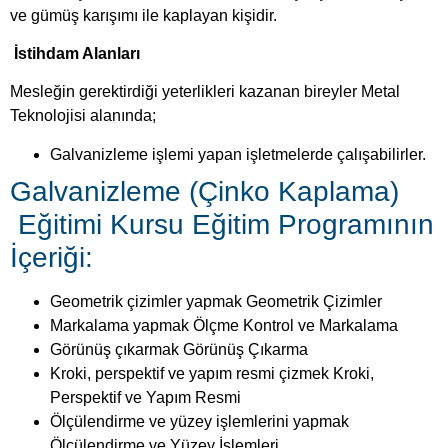
Eğitimi Kursu Eğitim Programının
İçeriği:
Geometrik çizimler yapmak Geometrik Çizimler
Markalama yapmak Ölçme Kontrol ve Markalama
Görünüş çıkarmak Görünüş Çıkarma
Kroki, perspektif ve yapım resmi çizmek Kroki,
Perspektif ve Yapım Resmi
Ölçülendirme ve yüzey işlemlerini yapmak
Ölçülendirme ve Yüzey İşlemleri
Şekil bozukluğuna uğramış gereçleri doğrultmak
Doğrultma
Eğme-bükme yapmak Eğme-Bükme
Sıçak çekme ile biçimlendirme yapmak Sıcak Çekme
Sıcak bükme, şişirme, köşe çıkarma yapmak Bükme-
Şişirme
Sıcak boğma, burma yapmak Boğma-Burma
Metalleri istenilen sıcaklıkta tavlamak Metalleri