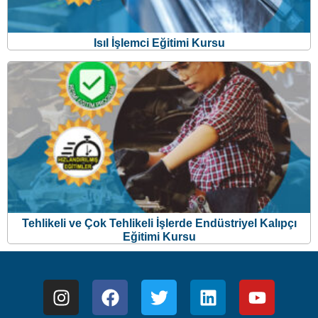
Tehlikeli ve Çok Tehlikeli İşlerde Endüstriyel Kalıpçı
Eğitimi Kursu
MERKEZİ UZAKTAN EĞİTİM KURSLARI TİC. LTD. ŞTİ.
İş bu internet sitesi Merkezi Uzaktan Eğitim Kursları Tic.Ltd.
Şti’nin Türk Ticaret Kanunu koruması altındaki yasal
haklarından doğan faaliyetlerinin tüketicilere sunulması
ve/veya tüketici adaylarıyla olan iletişim, bilgilendirme vs.
faaliyetleri için kullanılmaktadır.