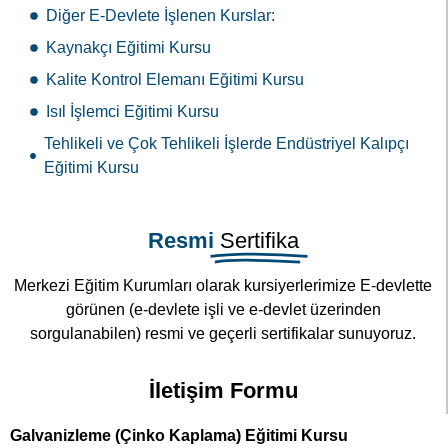
Resmi
Sertifika
Merkezi Eğitim Kurumları olarak kursiyerlerimize E-devlette
görünen (e-devlete işli ve e-devlet üzerinden
sorgulanabilen) resmi ve geçerli sertifikalar sunuyoruz.
İletişim Formu
Galvanizleme (Çinko Kaplama) Eğitimi Kursu
Galvanizleme (Çinko Kaplama) Eğitimi Programı bireyleri bu
alanda yeterli hale getirmeyi amaçlamaktadır Galvanizleme
(Çinko Kaplama) eğitimi kursumuzun içeriği, Galvanizleme
(Çinko Kaplama) eğitimi kursumuzun süresi ve kursumuz
sonunda alacağınız Üniversite ve E devlet Onaylı
Sertifikanın geçerliliği hakkında temel bilgiyi buradan
edinebilirsiniz.